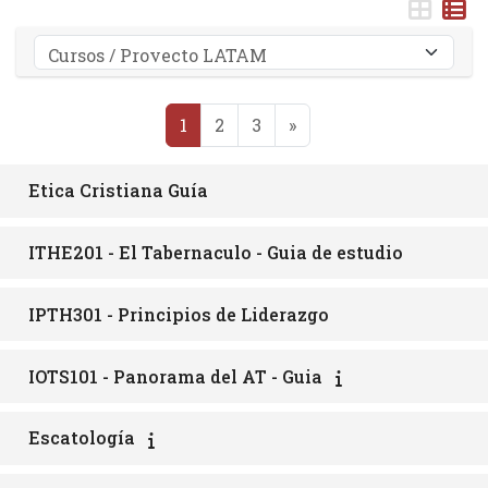
Categorías
Página 1
Página 2
Página 3
Página siguiente
1
2
3
»
Etica Cristiana Guía
ITHE201 - El Tabernaculo - Guia de estudio
IPTH301 - Principios de Liderazgo
IOTS101 - Panorama del AT - Guia
Escatología