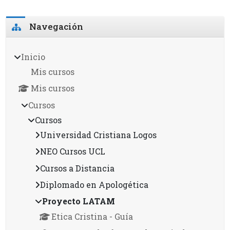
Bloques
Omitir Navegación
Navegación
Inicio
Mis cursos
Mis cursos
Cursos
Cursos
Universidad Cristiana Logos
NEO Cursos UCL
Cursos a Distancia
Diplomado en Apologética
Proyecto LATAM
Etica Cristina - Guía