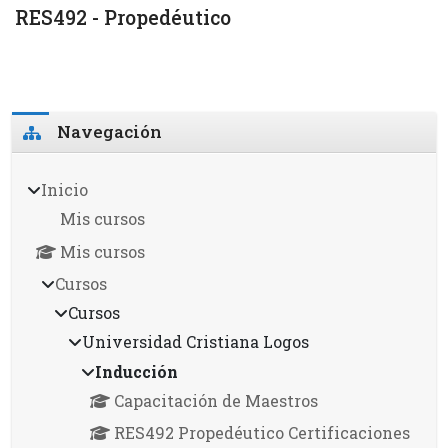
RES492 - Propedéutico
Bloques
Omitir Navegación
Navegación
Inicio
Mis cursos
Mis cursos
Cursos
Cursos
Universidad Cristiana Logos
Inducción
Capacitación de Maestros
RES492 Propedéutico Certificaciones