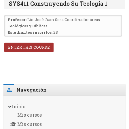
SYS411 Construyendo Su Teología 1
Profesor:
Lic. José Juan Sosa Coordinador áreas
Teológicas y Bíblicas
Estudiantes inscritos:
23
ENTER THIS COURSE
Bloques
Omitir Navegación
Navegación
Inicio
Mis cursos
Mis cursos