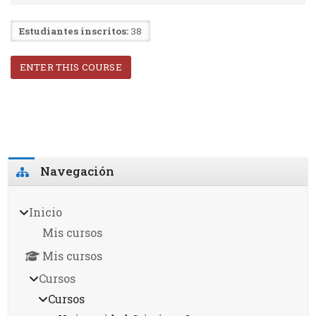
Estudiantes inscritos:
38
ENTER THIS COURSE
Bloques
Omitir Navegación
Navegación
Inicio
Mis cursos
Mis cursos
Cursos
Cursos