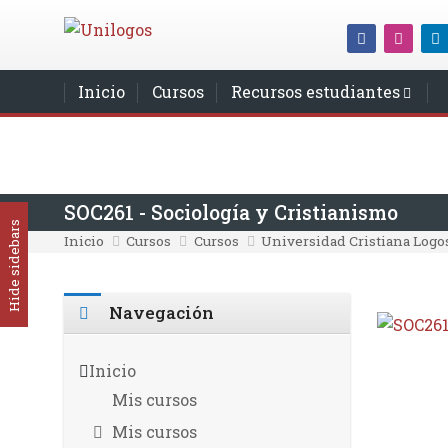
Saltar al contenido principal
Inicio
Cursos
Recursos estudiantes
SOC261 - Sociología y Cristianismo
Hide sidebars
Inicio
Cursos
Cursos
Universidad Cristiana Logo
Bloques
Omitir Navegación
Navegación
Inicio
Mis cursos
Mis cursos