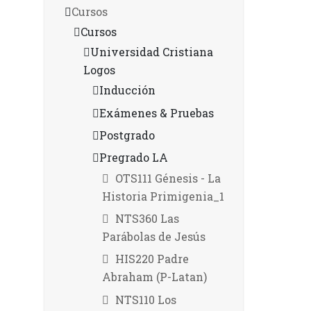
Cursos
Cursos
Universidad Cristiana
Logos
Inducción
Exámenes & Pruebas
Postgrado
Pregrado LA
OTS111 Génesis - La
Historia Primigenia_1
NTS360 Las
Parábolas de Jesús
HIS220 Padre
Abraham (P-Latan)
NTS110 Los